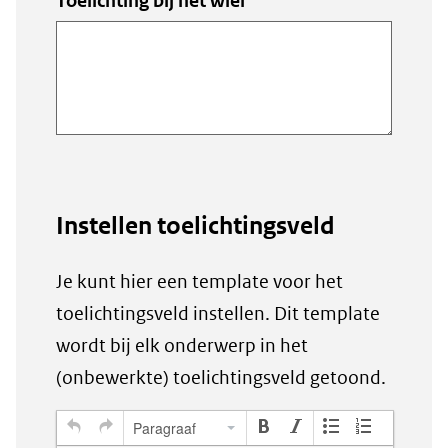
Toelichting bij het wiel
Ok
Instellen toelichtingsveld
Je kunt hier een template voor het
toelichtingsveld instellen. Dit template
wordt bij elk onderwerp in het
(onbewerkte) toelichtingsveld getoond.
Instellen
I
Paragraaf