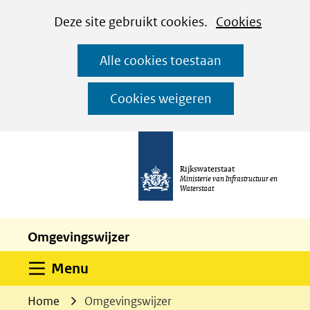
Cookies
Ga
Hier
Deze site gebruikt cookies.
Cookies
instellen
naar
kan
Alle cookies toestaan
de
het
inhoud
gebruik
Cookies weigeren
van
cookies
op
Rijkswaterstaat
deze
Ministerie van Infrastructuur en
Waterstaat
website
worden
Omgevingswijzer
toegestaan
of
Uitklappen
Menu
geweigerd.
Home
Omgevingswijzer