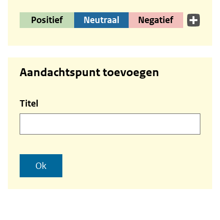
Positief
Neutraal
Negatief
Aandachtspunt toevoegen
Nieuw
Titel
onderwerp
Ok