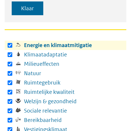
h
Klaar
t
i
n
g
Energie en klimaatmitigatie
s
Klimaatadaptatie
v
Milieueffecten
e
Natuur
l
Ruimtegebruik
d
Ruimtelijke kwaliteit
Welzijn & gezondheid
Sociale relevantie
Bereikbaarheid
Vestigingsklimaat